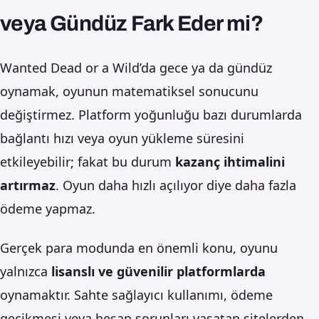
veya Gündüz Fark Eder mi?
Wanted Dead or a Wild’da gece ya da gündüz
oynamak, oyunun matematiksel sonucunu
değiştirmez. Platform yoğunluğu bazı durumlarda
bağlantı hızı veya oyun yükleme süresini
etkileyebilir; fakat bu durum
kazanç ihtimalini
artırmaz
. Oyun daha hızlı açılıyor diye daha fazla
ödeme yapmaz.
Gerçek para modunda en önemli konu, oyunu
yalnızca
lisanslı ve güvenilir platformlarda
oynamaktır. Sahte sağlayıcı kullanımı, ödeme
gecikmesi veya hesap sorunları yaşatan sitelerden