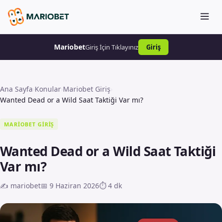
Mariobet
Giriş İçin Tıklayınız
Giriş
Ana Sayfa
›
Konular
›
Mariobet Giriş
›
Wanted Dead or a Wild Saat Taktiği Var mı?
MARIOBET GIRIŞ
Wanted Dead or a Wild Saat Taktiği
Var mı?
✍️ mariobet
📅 9 Haziran 2026
⏱️ 4 dk