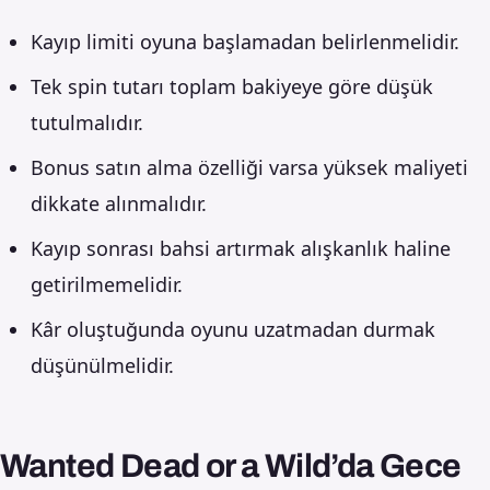
Kayıp limiti oyuna başlamadan belirlenmelidir.
Tek spin tutarı toplam bakiyeye göre düşük
tutulmalıdır.
Bonus satın alma özelliği varsa yüksek maliyeti
dikkate alınmalıdır.
Kayıp sonrası bahsi artırmak alışkanlık haline
getirilmemelidir.
Kâr oluştuğunda oyunu uzatmadan durmak
düşünülmelidir.
Wanted Dead or a Wild’da Gece