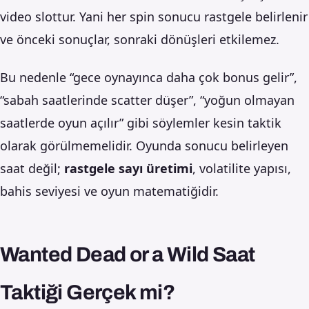
video slottur. Yani her spin sonucu rastgele belirlenir
ve önceki sonuçlar, sonraki dönüşleri etkilemez.
Bu nedenle “gece oynayınca daha çok bonus gelir”,
“sabah saatlerinde scatter düşer”, “yoğun olmayan
saatlerde oyun açılır” gibi söylemler kesin taktik
olarak görülmemelidir. Oyunda sonucu belirleyen
saat değil;
rastgele sayı üretimi
, volatilite yapısı,
bahis seviyesi ve oyun matematiğidir.
Wanted Dead or a Wild Saat
Taktiği Gerçek mi?