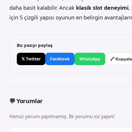
daha basit kalabilir. Ancak
klasik slot deneyimi
,
için 5 çizgili yapısı oyunun en belirgin avantajları
Bu yazıyı paylaş
𝕏 Twitter
Facebook
WhatsApp
🔗 Kopyala
💬 Yorumlar
Henüz yorum yapılmamış. İlk yorumu siz yapın!