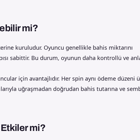
ebilir mi?
üzerine kuruludur. Oyuncu genellikle bahis miktarını
ısı sabittir. Bu durum, oyunun daha kontrollü ve anla
yuncular için avantajlıdır. Her spin aynı ödeme düzeni 
ayılarıyla uğraşmadan doğrudan bahis tutarına ve sem
 Etkiler mi?