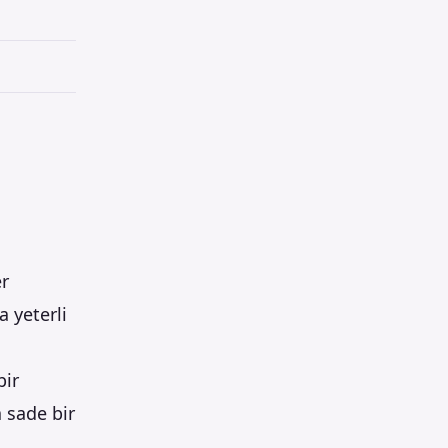
er
a yeterli
bir
 sade bir