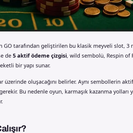
n GO tarafından geliştirilen bu klasik meyveli slot, 3
nse de
5 aktif ödeme çizgisi
, wild sembolü, Respin of 
ketli bir yapı sunar.
ar üzerinde oluşacağını belirler. Aynı sembollerin akti
 gerekir. Bu nedenle oyun, karmaşık kazanma yolları 
r.
alışır?