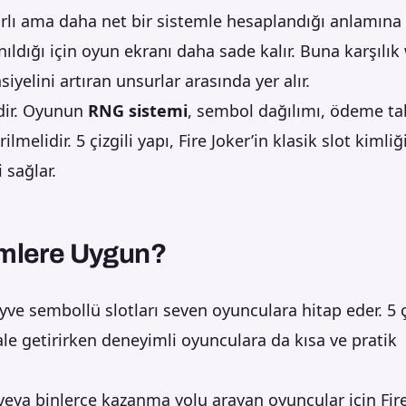
nırlı ama daha net bir sistemle hesaplandığı anlamına g
ıldığı için oyun ekranı daha sade kalır. Buna karşılık
elini artıran unsurlar arasında yer alır.
ldir. Oyunun
RNG sistemi
, sembol dağılımı, ödeme ta
lmelidir. 5 çizgili yapı, Fire Joker’in klasik slot kimliğ
 sağlar.
Kimlere Uygun?
eyve sembollü slotları seven oyunculara hitap eder. 5 ç
ale getirirken deneyimli oyunculara da kısa ve pratik
 veya binlerce kazanma yolu arayan oyuncular için Fir