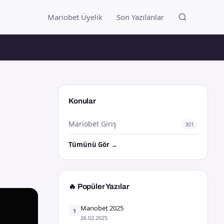
Mariobet Üyelik
Son Yazılanlar
Konular
Mariobet Giriş
301
Tümünü Gör →
🔥 Popüler Yazılar
Mariobet 2025
1
26.02.2025