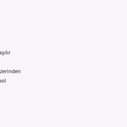
şılır
üzerinden
bol