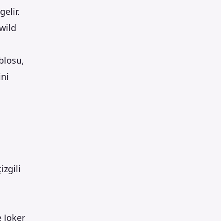
elir.
 wild
blosu,
ini
izgili
e Joker