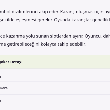
mbol dizilimlerini takip eder. Kazanç oluşması için ay
li şekilde eşleşmesi gerekir. Oyunda kazançlar genellik
lerce kazanma yolu sunan slotlardan ayırır. Oyuncu, d
 getirebileceğini kolayca takip edebilir.
 Joker Detayı
gi
kara
a