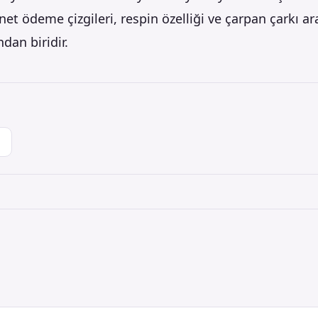
 net ödeme çizgileri, respin özelliği ve çarpan çarkı a
ndan biridir.