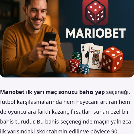
Mariobet ilk yarı maç sonucu bahis yap
seçeneği,
futbol karşılaşmalarında hem heyecanı artıran hem
de oyunculara farklı kazanç fırsatları sunan özel bir
bahis türüdür. Bu bahis seçeneğinde maçın yalnızca
ilk yarısındaki skor tahmin edilir ve böylece 90