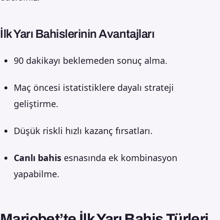
İlk Yarı Bahislerinin Avantajları
90 dakikayı beklemeden sonuç alma.
Maç öncesi istatistiklere dayalı strateji
geliştirme.
Düşük riskli hızlı kazanç fırsatları.
Canlı bahis
esnasında ek kombinasyon
yapabilme.
Mariobet’te İlk Yarı Bahis Türleri