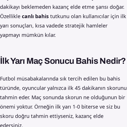
dakikayı beklemeden kazanç elde etme şansı doğar.
Özellikle
canlı bahis
tutkunu olan kullanıcılar için ilk
yarı sonuçları, kısa vadede stratejik hamleler
yapmayı mümkün kılar.
İlk Yarı Maç Sonucu Bahis Nedir?
Futbol müsabakalarında sık tercih edilen bu bahis
türünde, oyuncular yalnızca ilk 45 dakikanın skorunu
tahmin eder. Maç sonunda skorun ne olduğunun bir
önemi yoktur. Örneğin ilk yarı 1-0 biterse ve siz bu
skoru doğru tahmin ettiyseniz, kazanç elde
edersiniz.