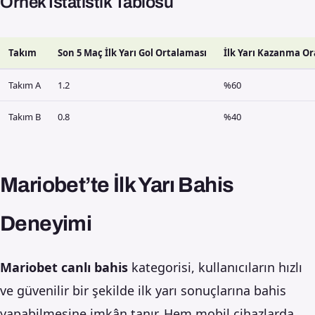
Örnek İstatistik Tablosu
Takım
Son 5 Maç İlk Yarı Gol Ortalaması
İlk Yarı Kazanma Or
Takım A
1.2
%60
Takım B
0.8
%40
Mariobet’te İlk Yarı Bahis
Deneyimi
Mariobet canlı bahis
kategorisi, kullanıcıların hızlı
ve güvenilir bir şekilde ilk yarı sonuçlarına bahis
yapabilmesine imkân tanır. Hem mobil cihazlarda