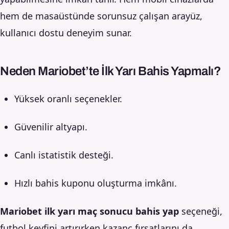
hem de masaüstünde sorunsuz çalışan arayüz,
kullanıcı dostu deneyim sunar.
Neden Mariobet’te İlk Yarı Bahis Yapmalı?
Yüksek oranlı seçenekler.
Güvenilir altyapı.
Canlı istatistik desteği.
Hızlı bahis kuponu oluşturma imkânı.
Mariobet ilk yarı maç sonucu bahis yap
seçeneği,
futbol keyfini artırırken kazanç fırsatlarını da