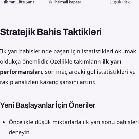
İlk Yarı Çifte Şans
İki ihtimali kapsar
Düşük Risk
Stratejik Bahis Taktikleri
İlk yarı bahislerinde başarı için istatistikleri okumak
oldukça önemlidir. Özellikle takımların
ilk yarı
performansları
, son maçlardaki gol istatistikleri ve
rakip analizleri kazanç şansını artırır.
Yeni Başlayanlar İçin Öneriler
Öncelikle düşük miktarlarla ilk yarı sonu bahisleri
deneyin.